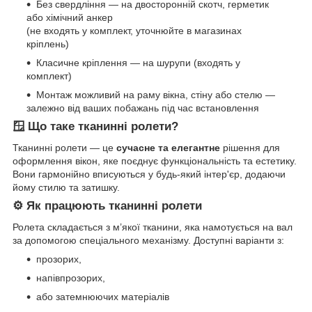
Без свердління — на двосторонній скотч, герметик
або хімічний анкер
(не входять у комплект, уточнюйте в магазинах
кріплень)
Класичне кріплення — на шурупи (входять у
комплект)
Монтаж можливий на раму вікна, стіну або стелю —
залежно від ваших побажань під час встановлення
🪟 Що таке тканинні ролети?
Тканинні ролети — це
сучасне та елегантне
рішення для
оформлення вікон, яке поєднує функціональність та естетику.
Вони гармонійно вписуються у будь-який інтер'єр, додаючи
йому стилю та затишку.
⚙️ Як працюють тканинні ролети
Ролета складається з м’якої тканини, яка намотується на вал
за допомогою спеціального механізму. Доступні варіанти з:
прозорих,
напівпрозорих,
або затемнюючих матеріалів