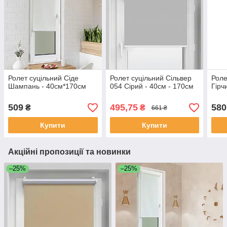
Ролет суцільний Сіде
Ролет суцільний Сільвер
Роле
Шампань - 40см*170см
054 Сірий - 40см - 170см
Гірч
509
495,75
580
₴
₴
661 ₴
Купити
Купити
Акційні пропозиції та новинки
–25%
–25%