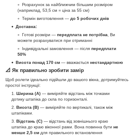
Розрахунок за найближчим більшим розміром
(наприклад, 53,5 см = ціна за 55 см)
Термін виготовлення —
до 5 робочих днів
Доставка:
Готові розміри —
передплата не потрібна
, Ви
можете розрахуватися при отриманні
Індивідуальні замовлення — після
передплати
50%
Висота понад 170 см
— вважається
нестандартною
📐 Як правильно зробити замір
Щоб ролети ідеально підійшли до вашого вікна, дотримуйтесь
простої інструкції:
Ширина (A)
— виміряйте відстань між точками
дотику штапіка до скла по горизонталі.
Висота (B)
— виміряйте по вертикалі, також між
штапіками.
Відстань (C)
— відстань від зовнішнього краю
штапіка до краю віконної рами. Вона повинна бути
не
менше 2,5 см
для правильного встановлення