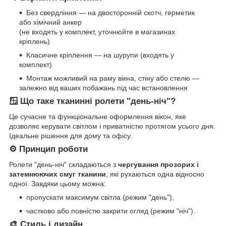
Без свердління — на двосторонній скотч, герметик
або хімічний анкер
(не входять у комплект, уточнюйте в магазинах
кріплень)
Класичне кріплення — на шурупи (входять у
комплект)
Монтаж можливий на раму вікна, стіну або стелю —
залежно від ваших побажань під час встановлення
🪟 Що таке тканинні ролети "день-ніч"?
Це сучасне та функціональне оформлення вікон, яке
дозволяє керувати світлом і приватністю протягом усього дня.
Ідеальне рішення для дому та офісу.
⚙️ Принцип роботи
Ролети "день-ніч" складаються з
чергування прозорих і
затемнюючих смуг тканини
, які рухаються одна відносно
одної. Завдяки цьому можна:
пропускати максимум світла (режим "день"),
частково або повністю закрити огляд (режим "ніч").
🎨 Стиль і дизайн