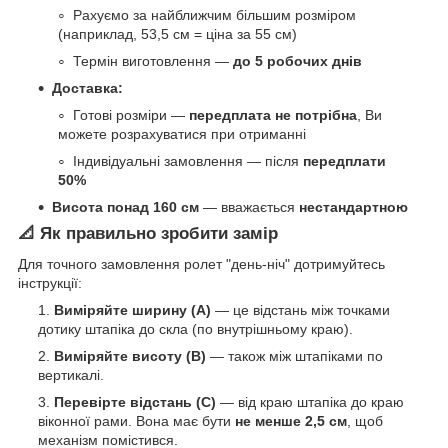
Рахуємо за найближчим більшим розміром
(наприклад, 53,5 см = ціна за 55 см)
Термін виготовлення —
до 5 робочих днів
Доставка:
Готові розміри —
передплата не потрібна
, Ви
можете розрахуватися при отриманні
Індивідуальні замовлення — після
передплати
50%
Висота понад 160 см
— вважається
нестандартною
📐 Як правильно зробити замір
Для точного замовлення ролет "день-ніч" дотримуйтесь
інструкції:
Виміряйте ширину (A)
— це відстань між точками
дотику штапіка до скла (по внутрішньому краю).
Виміряйте висоту (B)
— також між штапіками по
вертикалі.
Перевірте відстань (C)
— від краю штапіка до краю
віконної рами. Вона має бути
не менше 2,5 см
, щоб
механізм помістився.