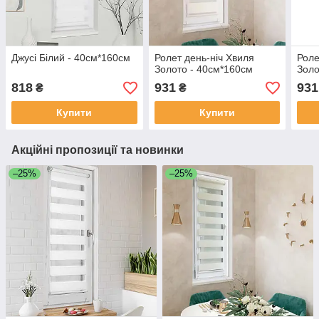
Джусі Білий - 40см*160см
Ролет день-ніч Хвиля
Роле
Золото - 40см*160см
Золо
818
931
931
₴
₴
Купити
Купити
Акційні пропозиції та новинки
–25%
–25%