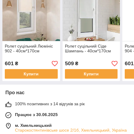
Ролет суцільний Люмініс
Ролет суцільний Сіде
Роле
902 - 40см*170см
Шампань - 40см*170см
904 
601
509
601
₴
₴
Купити
Купити
Про нас
100% позитивних з 14 відгуків за рік
Працює з 30.06.2025
м. Хмельницький
Старокостянтинівське шосе 2/1б, Хмельницький, Україна