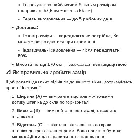
Розрахунок за найближчим більшим розміром
(наприклад, 53,5 см = ціна за 55 см)
Термін виготовлення —
до 5 робочих днів
Доставка:
Готові розміри —
передплата не потрібна
, Ви
можете розрахуватися при отриманні
Індивідуальні замовлення — після
передплати
50%
Висота понад 170 см
— вважається
нестандартною
📐 Як правильно зробити замір
Щоб ролети ідеально підійшли до вашого вікна, дотримуйтесь
простої інструкції:
Ширина (A)
— виміряйте відстань між точками
дотику штапіка до скла по горизонталі.
Висота (B)
— виміряйте по вертикалі, також між
штапіками.
Відстань (C)
— відстань від зовнішнього краю
штапіка до краю віконної рами. Вона повинна бути
не
менше 2,5 см
для правильного встановлення