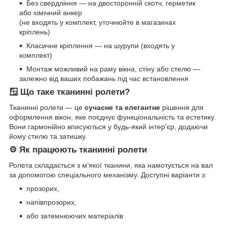
Без свердління — на двосторонній скотч, герметик
або хімічний анкер
(не входять у комплект, уточнюйте в магазинах
кріплень)
Класичне кріплення — на шурупи (входять у
комплект)
Монтаж можливий на раму вікна, стіну або стелю —
залежно від ваших побажань під час встановлення
🪟 Що таке тканинні ролети?
Тканинні ролети — це
сучасне та елегантне
рішення для
оформлення вікон, яке поєднує функціональність та естетику.
Вони гармонійно вписуються у будь-який інтер'єр, додаючи
йому стилю та затишку.
⚙️ Як працюють тканинні ролети
Ролета складається з м’якої тканини, яка намотується на вал
за допомогою спеціального механізму. Доступні варіанти з:
прозорих,
напівпрозорих,
або затемнюючих матеріалів