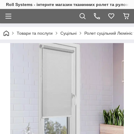
Roll Systems - інтернте магазин тканинних ролет та рулонн
Товари та послуги
Суцільні
Ролет суцільний Люмініс