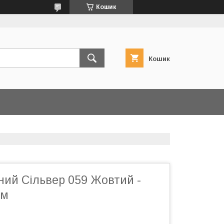
Кошик
Кошик
ний Сільвер 059 Жовтий -
см