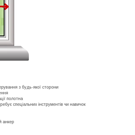
рування з будь-якої сторони
ення
ації полотна
требує спеціальних інструментів чи навичок
й анкер