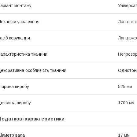
аріант монтажу
Універса
еханізм управління
Ланцюго
асіб керування
Ланцюжо
арактеристика тканини
Непрозор
екоративна особливість тканини
Однотон
ирина виробу
525 мм
овжина виробу
1700 мм
Додаткові характеристики
іаметр вала
17 мм