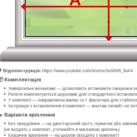
🎥
Відеоінструкція:
https://www.youtube.com/shorts/3uSR86_fwA4
📦 Комплектація
Універсальні механізми — дозволяють встановити ланцюжок ке
Ролети комплектуються шурупами для стандартного встановл
У комплекті — направляюча жилка та її фіксатори для стабіліз
Інструкція з встановлення в комплекті — монтаж легкий і не по
🔧 Варіанти кріплення
Без свердління — на двосторонній скотч, герметик або хімічни
(не входять у комплект, уточнюйте в магазинах кріплень)
Класичне кріплення — на шурупи (входять у комплект)