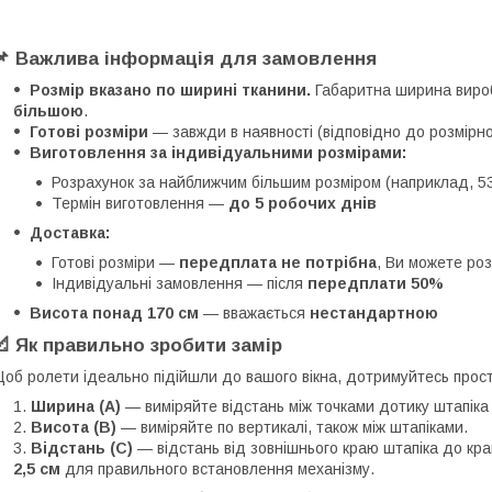
📌 Важлива інформація для замовлення
Розмір вказано по ширині тканини.
Габаритна ширина вироб
більшою
.
Готові розміри
— завжди в наявності (відповідно до розмірної
Виготовлення за індивідуальними розмірами:
Розрахунок за найближчим більшим розміром (наприклад, 53,
Термін виготовлення —
до 5 робочих днів
Доставка:
Готові розміри —
передплата не потрібна
, Ви можете ро
Індивідуальні замовлення — після
передплати 50%
Висота понад 170 см
— вважається
нестандартною
📐 Як правильно зробити замір
об ролети ідеально підійшли до вашого вікна, дотримуйтесь просто
Ширина (A)
— виміряйте відстань між точками дотику штапіка 
Висота (B)
— виміряйте по вертикалі, також між штапіками.
Відстань (C)
— відстань від зовнішнього краю штапіка до кра
2,5 см
для правильного встановлення механізму.