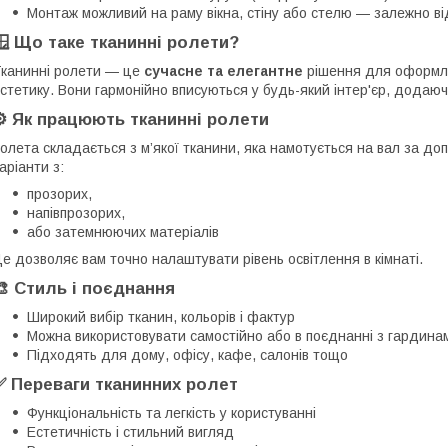
Монтаж можливий на раму вікна, стіну або стелю — залежно ві
🪟 Що таке тканинні ролети?
канинні ролети — це
сучасне та елегантне
рішення для оформлен
стетику. Вони гармонійно вписуються у будь-який інтер'єр, додаю
⚙️ Як працюють тканинні ролети
олета складається з м’якої тканини, яка намотується на вал за до
аріанти з:
прозорих,
напівпрозорих,
або затемнюючих матеріалів
е дозволяє вам точно налаштувати рівень освітлення в кімнаті.
🎨 Стиль і поєднання
Широкий вибір тканин, кольорів і фактур
Можна використовувати самостійно або в поєднанні з гардина
Підходять для дому, офісу, кафе, салонів тощо
✅ Переваги тканинних ролет
Функціональність та легкість у користуванні
Естетичність і стильний вигляд