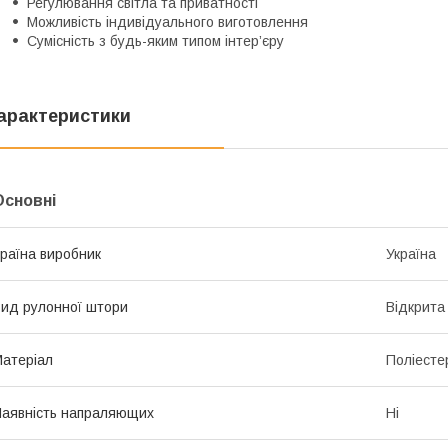
Регулювання світла та приватності
Можливість індивідуального виготовлення
Сумісність з будь-яким типом інтер’єру
арактеристики
Основні
раїна виробник
Україна
ид рулонної штори
Відкрита
атеріал
Поліесте
аявність напраляющих
Ні