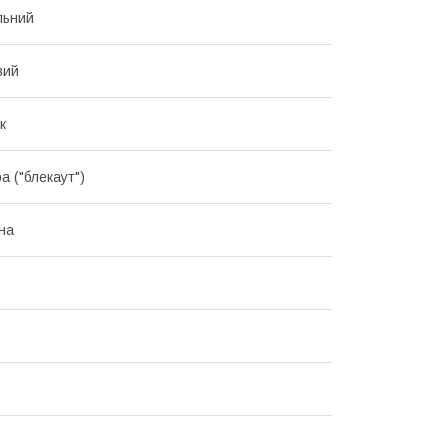
льний
вий
к
а ("блекаут")
на