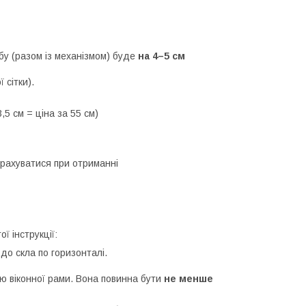
у (разом із механізмом) буде
на 4–5 см
 сітки).
5 см = ціна за 55 см)
зрахуватися при отриманні
ї інструкції:
до скла по горизонталі.
ю віконної рами. Вона повинна бути
не менше