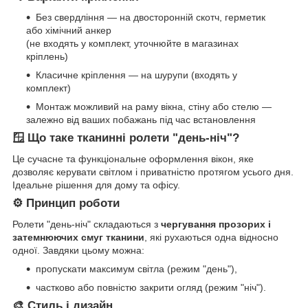
Без свердління — на двосторонній скотч, герметик
або хімічний анкер
(не входять у комплект, уточнюйте в магазинах
кріплень)
Класичне кріплення — на шурупи (входять у
комплект)
Монтаж можливий на раму вікна, стіну або стелю —
залежно від ваших побажань під час встановлення
🪟 Що таке тканинні ролети "день-ніч"?
Це сучасне та функціональне оформлення вікон, яке
дозволяє керувати світлом і приватністю протягом усього дня.
Ідеальне рішення для дому та офісу.
⚙️ Принцип роботи
Ролети "день-ніч" складаються з
чергування прозорих і
затемнюючих смуг тканини
, які рухаються одна відносно
одної. Завдяки цьому можна:
пропускати максимум світла (режим "день"),
частково або повністю закрити огляд (режим "ніч").
🎨 Стиль і дизайн