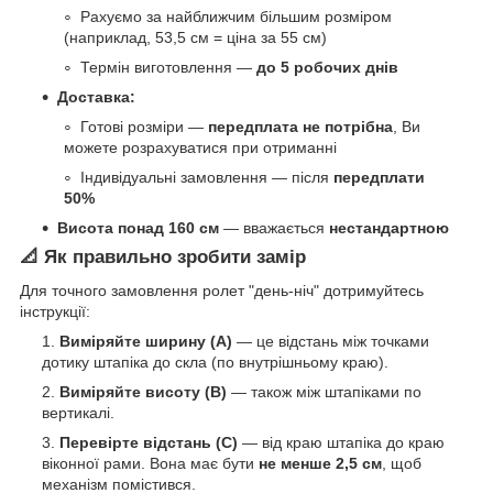
Рахуємо за найближчим більшим розміром
(наприклад, 53,5 см = ціна за 55 см)
Термін виготовлення —
до 5 робочих днів
Доставка:
Готові розміри —
передплата не потрібна
, Ви
можете розрахуватися при отриманні
Індивідуальні замовлення — після
передплати
50%
Висота понад 160 см
— вважається
нестандартною
📐 Як правильно зробити замір
Для точного замовлення ролет "день-ніч" дотримуйтесь
інструкції:
Виміряйте ширину (A)
— це відстань між точками
дотику штапіка до скла (по внутрішньому краю).
Виміряйте висоту (B)
— також між штапіками по
вертикалі.
Перевірте відстань (C)
— від краю штапіка до краю
віконної рами. Вона має бути
не менше 2,5 см
, щоб
механізм помістився.