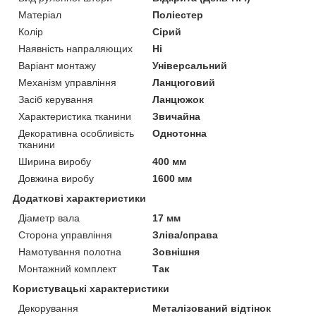
Матеріал
Поліестер
Колір
Сірий
Наявність напраляющих
Ні
Варіант монтажу
Універсальний
Механізм управління
Ланцюговий
Засіб керування
Ланцюжок
Характеристика тканини
Звичайна
Декоративна особливість
Однотонна
тканини
Ширина виробу
400 мм
Довжина виробу
1600 мм
Додаткові характеристики
Діаметр вала
17 мм
Сторона управління
Зліва/справа
Намотування полотна
Зовнішня
Монтажний комплект
Так
Користувацькі характеристики
Декорування
Металізований відтінок