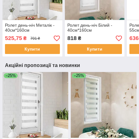
Ролет день-ніч Металік -
Ролет день-ніч Білий -
Роле
40см*160см
40см*160см
55с
525,75
818
636
₴
₴
701 ₴
Купити
Купити
Акційні пропозиції та новинки
–25%
–25%