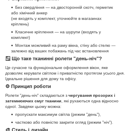
Без свердління — на двосторонній скотч, герметик
або хімічний анкер
(не входять у комплект, уточнюйте в магазинах
кріплень)
Класичне кріплення — на шурупи (входять у
комплект)
Монтаж можливий на раму вікна, стіну або стелю —
залежно від ваших побажань під час встановлення
🪟 Що таке тканинні ролети "день-ніч"?
Це сучасне та функціональне оформлення вікон, яке
дозволяє керувати світлом і приватністю протягом усього дня.
Ідеальне рішення для дому та офісу.
⚙️ Принцип роботи
Ролети "день-ніч" складаються з
чергування прозорих і
затемнюючих смуг тканини
, які рухаються одна відносно
одної. Завдяки цьому можна:
пропускати максимум світла (режим "день"),
частково або повністю закрити огляд (режим "ніч").
🎨 Стиль і дизайн