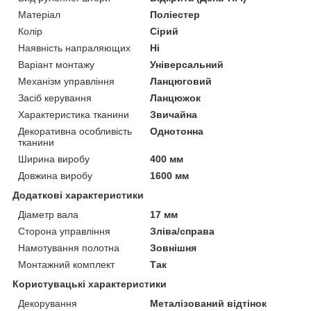
Матеріал
Поліестер
Колір
Сірий
Наявність напраляющих
Ні
Варіант монтажу
Універсальний
Механізм управління
Ланцюговий
Засіб керування
Ланцюжок
Характеристика тканини
Звичайна
Декоративна особливість
Однотонна
тканини
Ширина виробу
400 мм
Довжина виробу
1600 мм
Додаткові характеристики
Діаметр вала
17 мм
Сторона управління
Зліва/справа
Намотування полотна
Зовнішня
Монтажний комплект
Так
Користувацькі характеристики
Декорування
Металізований відтінок