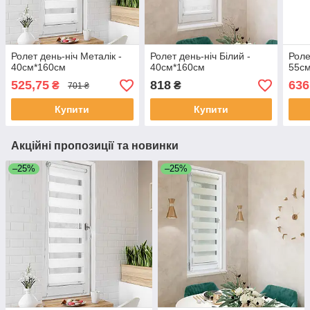
Ролет день-ніч Металік -
Ролет день-ніч Білий -
Роле
40см*160см
40см*160см
55с
525,75
818
636
₴
₴
701 ₴
Купити
Купити
Акційні пропозиції та новинки
–25%
–25%