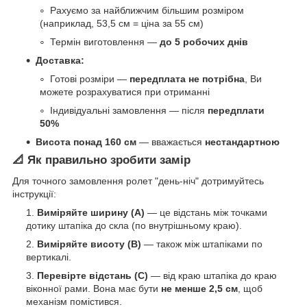
Рахуємо за найближчим більшим розміром
(наприклад, 53,5 см = ціна за 55 см)
Термін виготовлення —
до 5 робочих днів
Доставка:
Готові розміри —
передплата не потрібна
, Ви
можете розрахуватися при отриманні
Індивідуальні замовлення — після
передплати
50%
Висота понад 160 см
— вважається
нестандартною
📐 Як правильно зробити замір
Для точного замовлення ролет "день-ніч" дотримуйтесь
інструкції:
Виміряйте ширину (A)
— це відстань між точками
дотику штапіка до скла (по внутрішньому краю).
Виміряйте висоту (B)
— також між штапіками по
вертикалі.
Перевірте відстань (C)
— від краю штапіка до краю
віконної рами. Вона має бути
не менше 2,5 см
, щоб
механізм помістився.