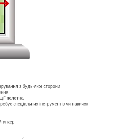
рування з будь-якої сторони
ення
ації полотна
требує спеціальних інструментів чи навичок
й анкер