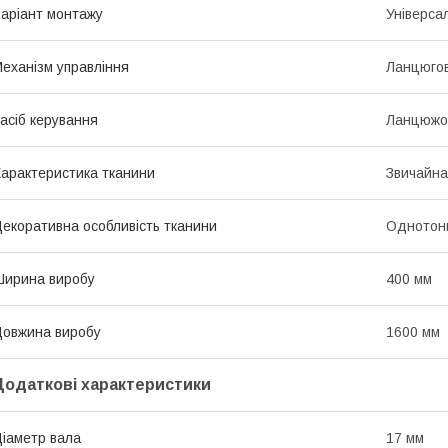
аріант монтажу
Універса
еханізм управління
Ланцюго
асіб керування
Ланцюжо
арактеристика тканини
Звичайна
екоративна особливість тканини
Однотон
ирина виробу
400 мм
овжина виробу
1600 мм
Додаткові характеристики
іаметр вала
17 мм