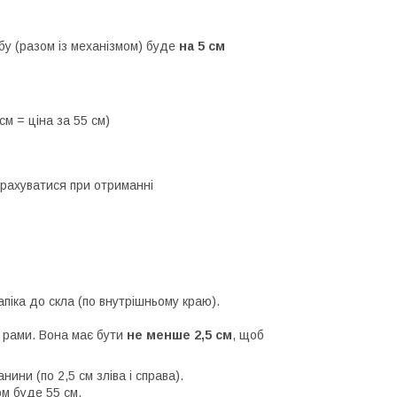
бу (разом із механізмом) буде
на 5 см
м = ціна за 55 см)
зрахуватися при отриманні
піка до скла (по внутрішньому краю).
ї рами. Вона має бути
не менше 2,5 см
, щоб
анини (по 2,5 см зліва і справа).
м буде 55 см.