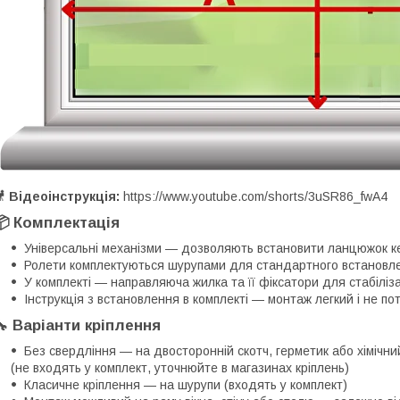
🎥
Відеоінструкція:
https://www.youtube.com/shorts/3uSR86_fwA4
📦 Комплектація
Універсальні механізми — дозволяють встановити ланцюжок ке
Ролети комплектуються шурупами для стандартного встановл
У комплекті — направляюча жилка та її фіксатори для стабіліз
Інструкція з встановлення в комплекті — монтаж легкий і не по
🔧 Варіанти кріплення
Без свердління — на двосторонній скотч, герметик або хімічни
(не входять у комплект, уточнюйте в магазинах кріплень)
Класичне кріплення — на шурупи (входять у комплект)