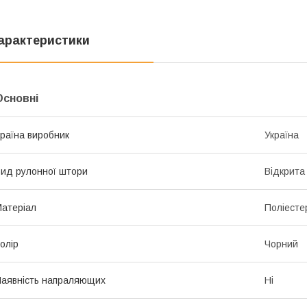
арактеристики
Основні
раїна виробник
Україна
ид рулонної штори
Відкрита
атеріал
Поліесте
олір
Чорний
аявність напраляющих
Ні