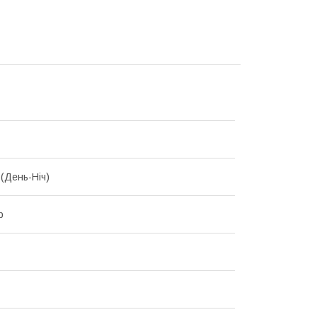
 (День-Ніч)
р