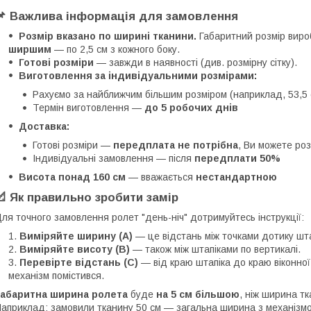
📌 Важлива інформація для замовлення
Розмір вказано по ширині тканини.
Габаритний розмір виро
ширшим
— по 2,5 см з кожного боку.
Готові розміри
— завжди в наявності (див. розмірну сітку).
Виготовлення за індивідуальними розмірами:
Рахуємо за найближчим більшим розміром (наприклад, 53,5 с
Термін виготовлення —
до 5 робочих днів
Доставка:
Готові розміри —
передплата не потрібна
, Ви можете ро
Індивідуальні замовлення — після
передплати 50%
Висота понад 160 см
— вважається
нестандартною
📐 Як правильно зробити замір
ля точного замовлення ролет "день-ніч" дотримуйтесь інструкції:
Виміряйте ширину (A)
— це відстань між точками дотику шта
Виміряйте висоту (B)
— також між штапіками по вертикалі.
Перевірте відстань (C)
— від краю штапіка до краю віконно
механізм помістився.
Габаритна ширина ролета
буде
на 5 см більшою
, ніж ширина тк
априклад: замовили тканину 50 см — загальна ширина з механізмо