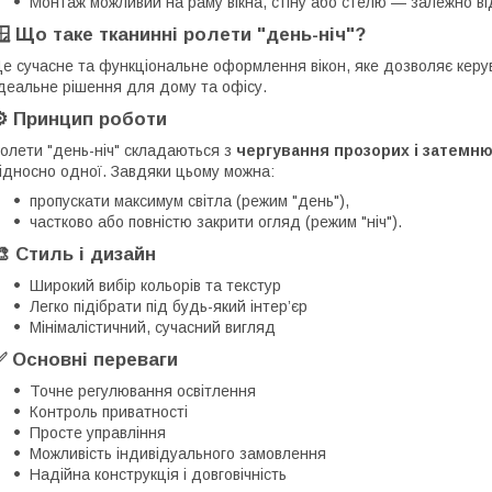
Монтаж можливий на раму вікна, стіну або стелю — залежно ві
🪟 Що таке тканинні ролети "день-ніч"?
е сучасне та функціональне оформлення вікон, яке дозволяє керув
деальне рішення для дому та офісу.
⚙️ Принцип роботи
олети "день-ніч" складаються з
чергування прозорих і затемн
ідносно одної. Завдяки цьому можна:
пропускати максимум світла (режим "день"),
частково або повністю закрити огляд (режим "ніч").
🎨 Стиль і дизайн
Широкий вибір кольорів та текстур
Легко підібрати під будь-який інтер’єр
Мінімалістичний, сучасний вигляд
✅ Основні переваги
Точне регулювання освітлення
Контроль приватності
Просте управління
Можливість індивідуального замовлення
Надійна конструкція і довговічність