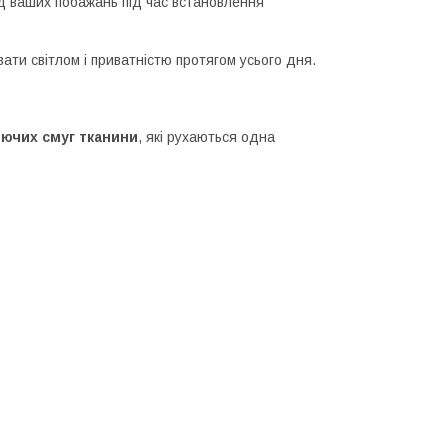
д ваших побажань під час встановлення
ати світлом і приватністю протягом усього дня.
юючих смуг тканини
, які рухаються одна