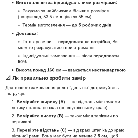
Виготовлення за індивідуальними розмірами:
Рахуємо за найближчим більшим розміром
(наприклад, 53,5 см = ціна за 55 см)
Термін виготовлення —
до 5 робочих днів
Доставка:
Готові розміри —
передплата не потрібна
, Ви
можете розрахуватися при отриманні
Індивідуальні замовлення — після
передплати
50%
Висота понад 160 см
— вважається
нестандартною
📐 Як правильно зробити замір
Для точного замовлення ролет "день-ніч" дотримуйтесь
інструкції:
Виміряйте ширину (A)
— це відстань між точками
дотику штапіка до скла (по внутрішньому краю).
Виміряйте висоту (B)
— також між штапіками по
вертикалі.
Перевірте відстань (C)
— від краю штапіка до краю
віконної рами. Вона має бути
не менше 2,5 см
, щоб