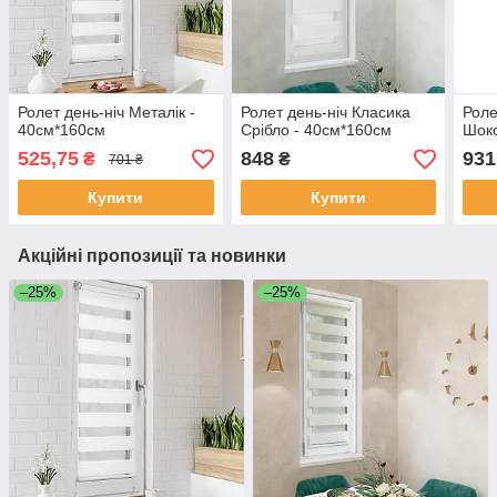
Ролет день-ніч Металік -
Ролет день-ніч Класика
Роле
40см*160см
Срібло - 40см*160см
Шоко
525,75
848
931
₴
₴
701 ₴
Купити
Купити
Акційні пропозиції та новинки
–25%
–25%