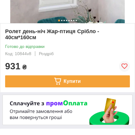
Ролет день-ніч Жар-птиця Срібло -
40см*160см
Готово до відправки
Код: 10844v8
Роздріб
931
₴
Купити