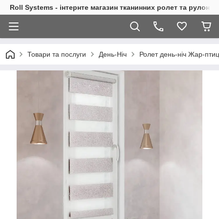
Roll Systems - інтернте магазин тканинних ролет та рулонн
Товари та послуги
День-Ніч
Ролет день-ніч Жар-пти