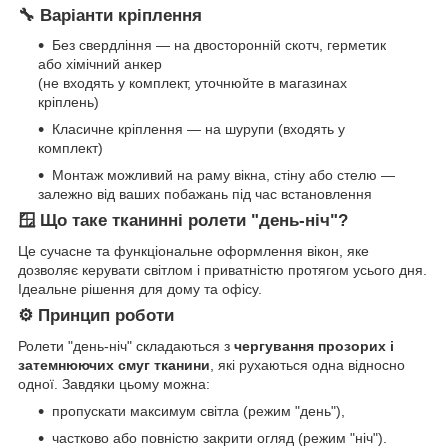
🔧 Варіанти кріплення
Без свердління — на двосторонній скотч, герметик
або хімічний анкер
(не входять у комплект, уточнюйте в магазинах
кріплень)
Класичне кріплення — на шурупи (входять у
комплект)
Монтаж можливий на раму вікна, стіну або стелю —
залежно від ваших побажань під час встановлення
🪟 Що таке тканинні ролети "день-ніч"?
Це сучасне та функціональне оформлення вікон, яке
дозволяє керувати світлом і приватністю протягом усього дня.
Ідеальне рішення для дому та офісу.
⚙️ Принцип роботи
Ролети "день-ніч" складаються з
чергування прозорих і
затемнюючих смуг тканини
, які рухаються одна відносно
одної. Завдяки цьому можна:
пропускати максимум світла (режим "день"),
частково або повністю закрити огляд (режим "ніч").