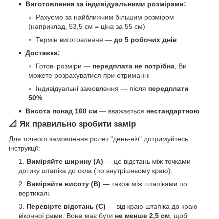
Виготовлення за індивідуальними розмірами:
Рахуємо за найближчим більшим розміром
(наприклад, 53,5 см = ціна за 55 см)
Термін виготовлення —
до 5 робочих днів
Доставка:
Готові розміри —
передплата не потрібна
, Ви
можете розрахуватися при отриманні
Індивідуальні замовлення — після
передплати
50%
Висота понад 160 см
— вважається
нестандартною
📐 Як правильно зробити замір
Для точного замовлення ролет "день-ніч" дотримуйтесь
інструкції:
Виміряйте ширину (A)
— це відстань між точками
дотику штапіка до скла (по внутрішньому краю).
Виміряйте висоту (B)
— також між штапіками по
вертикалі.
Перевірте відстань (C)
— від краю штапіка до краю
віконної рами. Вона має бути
не менше 2,5 см
, щоб