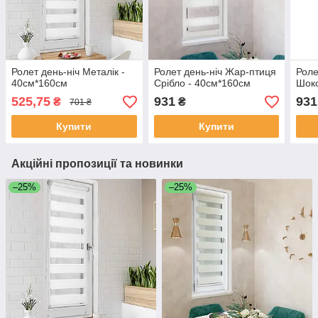
Ролет день-ніч Металік -
Ролет день-ніч Жар-птиця
Роле
40см*160см
Срібло - 40см*160см
Шоко
525,75
931
931
₴
₴
701 ₴
Купити
Купити
Акційні пропозиції та новинки
–25%
–25%