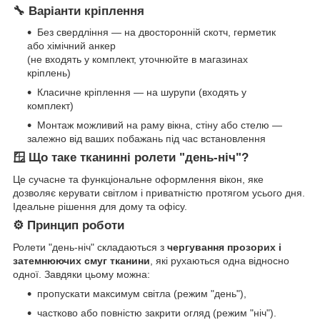
🔧 Варіанти кріплення
Без свердління — на двосторонній скотч, герметик
або хімічний анкер
(не входять у комплект, уточнюйте в магазинах
кріплень)
Класичне кріплення — на шурупи (входять у
комплект)
Монтаж можливий на раму вікна, стіну або стелю —
залежно від ваших побажань під час встановлення
🪟 Що таке тканинні ролети "день-ніч"?
Це сучасне та функціональне оформлення вікон, яке
дозволяє керувати світлом і приватністю протягом усього дня.
Ідеальне рішення для дому та офісу.
⚙️ Принцип роботи
Ролети "день-ніч" складаються з
чергування прозорих і
затемнюючих смуг тканини
, які рухаються одна відносно
одної. Завдяки цьому можна:
пропускати максимум світла (режим "день"),
частково або повністю закрити огляд (режим "ніч").