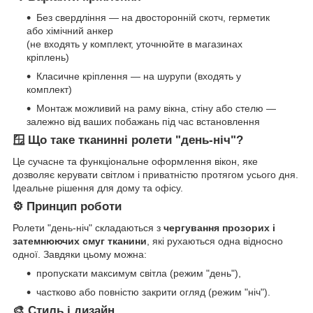
Без свердління — на двосторонній скотч, герметик
або хімічний анкер
(не входять у комплект, уточнюйте в магазинах
кріплень)
Класичне кріплення — на шурупи (входять у
комплект)
Монтаж можливий на раму вікна, стіну або стелю —
залежно від ваших побажань під час встановлення
🪟 Що таке тканинні ролети "день-ніч"?
Це сучасне та функціональне оформлення вікон, яке
дозволяє керувати світлом і приватністю протягом усього дня.
Ідеальне рішення для дому та офісу.
⚙️ Принцип роботи
Ролети "день-ніч" складаються з
чергування прозорих і
затемнюючих смуг тканини
, які рухаються одна відносно
одної. Завдяки цьому можна:
пропускати максимум світла (режим "день"),
частково або повністю закрити огляд (режим "ніч").
🎨 Стиль і дизайн