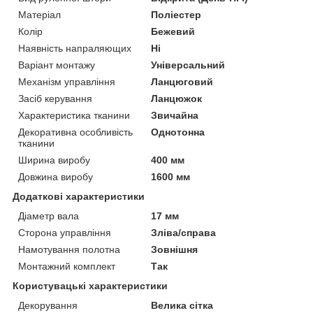
Матеріал
Поліестер
Колір
Бежевий
Наявність напраляющих
Ні
Варіант монтажу
Універсальний
Механізм управління
Ланцюговий
Засіб керування
Ланцюжок
Характеристика тканини
Звичайна
Декоративна особливість
Однотонна
тканини
Ширина виробу
400 мм
Довжина виробу
1600 мм
Додаткові характеристики
Діаметр вала
17 мм
Сторона управління
Зліва/справа
Намотування полотна
Зовнішня
Монтажний комплект
Так
Користувацькі характеристики
Декорування
Велика сітка