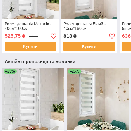
Ролет день-ніч Металік -
Ролет день-ніч Білий -
Роле
40см*160см
40см*160см
55с
525,75
818
636
₴
₴
701 ₴
Купити
Купити
Акційні пропозиції та новинки
–25%
–25%