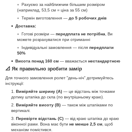
Рахуємо за найближчим більшим розміром
(наприклад, 53,5 см = ціна за 55 см)
Термін виготовлення —
до 5 робочих днів
Доставка:
Готові розміри —
передплата не потрібна
, Ви
можете розрахуватися при отриманні
Індивідуальні замовлення — після
передплати
50%
Висота понад 160 см
— вважається
нестандартною
📐 Як правильно зробити замір
Для точного замовлення ролет "день-ніч" дотримуйтесь
інструкції:
Виміряйте ширину (A)
— це відстань між точками
дотику штапіка до скла (по внутрішньому краю).
Виміряйте висоту (B)
— також між штапіками по
вертикалі.
Перевірте відстань (C)
— від краю штапіка до краю
віконної рами. Вона має бути
не менше 2,5 см
, щоб
механізм помістився.