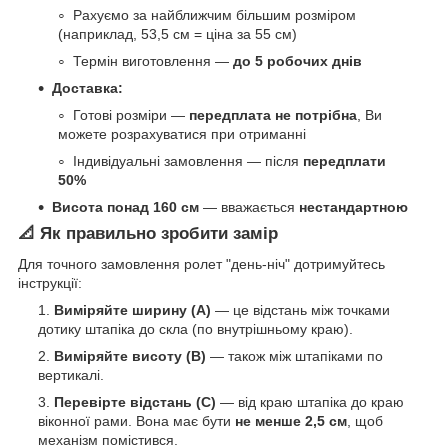
Рахуємо за найближчим більшим розміром
(наприклад, 53,5 см = ціна за 55 см)
Термін виготовлення —
до 5 робочих днів
Доставка:
Готові розміри —
передплата не потрібна
, Ви
можете розрахуватися при отриманні
Індивідуальні замовлення — після
передплати
50%
Висота понад 160 см
— вважається
нестандартною
📐 Як правильно зробити замір
Для точного замовлення ролет "день-ніч" дотримуйтесь
інструкції:
Виміряйте ширину (A)
— це відстань між точками
дотику штапіка до скла (по внутрішньому краю).
Виміряйте висоту (B)
— також між штапіками по
вертикалі.
Перевірте відстань (C)
— від краю штапіка до краю
віконної рами. Вона має бути
не менше 2,5 см
, щоб
механізм помістився.