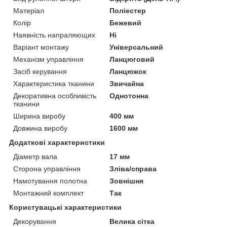
Матеріал
Поліестер
Колір
Бежевий
Наявність напраляющих
Ні
Варіант монтажу
Універсальний
Механізм управління
Ланцюговий
Засіб керування
Ланцюжок
Характеристика тканини
Звичайна
Декоративна особливість
Однотонна
тканини
Ширина виробу
400 мм
Довжина виробу
1600 мм
Додаткові характеристики
Діаметр вала
17 мм
Сторона управління
Зліва/справа
Намотування полотна
Зовнішня
Монтажний комплект
Так
Користувацькі характеристики
Декорування
Велика сітка