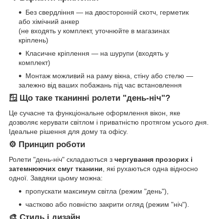
Без свердління — на двосторонній скотч, герметик
або хімічний анкер
(не входять у комплект, уточнюйте в магазинах
кріплень)
Класичне кріплення — на шурупи (входять у
комплект)
Монтаж можливий на раму вікна, стіну або стелю —
залежно від ваших побажань під час встановлення
🪟 Що таке тканинні ролети "день-ніч"?
Це сучасне та функціональне оформлення вікон, яке
дозволяє керувати світлом і приватністю протягом усього дня.
Ідеальне рішення для дому та офісу.
⚙️ Принцип роботи
Ролети "день-ніч" складаються з
чергування прозорих і
затемнюючих смуг тканини
, які рухаються одна відносно
одної. Завдяки цьому можна:
пропускати максимум світла (режим "день"),
частково або повністю закрити огляд (режим "ніч").
🎨 Стиль і дизайн