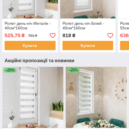
Ролет день-ніч Металік -
Ролет день-ніч Білий -
Роле
40см*160см
40см*160см
55с
525,75
818
636
₴
₴
701 ₴
Купити
Купити
Акційні пропозиції та новинки
–25%
–25%